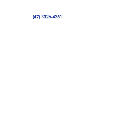
(47) 3326-4381
Segunda a sexta:
6h15 às 15h45
Contato
(47) 99770-0038