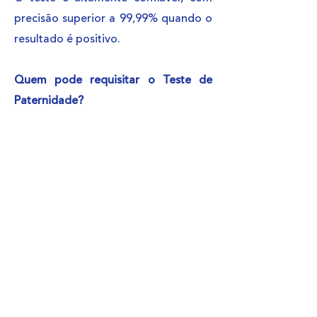
precisão superior a 99,99% quando o
resultado é positivo.
Quem pode requisitar o Teste de
Paternidade?
Qualquer pessoa interessada pode
solicitar o exame. Para menores de
idade ou pessoas legalmente
incapacitadas, o pedido deve ser
feito por um responsável legal.
Onde realizar o Teste de
Paternidade?
Nosso laboratório realiza o Teste de
Paternidade com total sigilo,