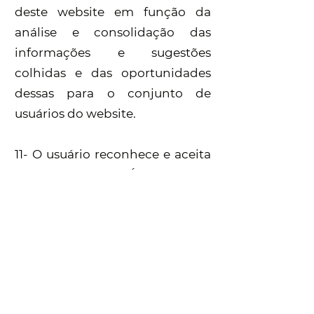
deste website em função da
análise e consolidação das
informações e sugestões
colhidas e das oportunidades
dessas para o conjunto de
usuários do website.
11- O usuário reconhece e aceita
que o LABORATÓRIO SANTA
ISABEL poderá utilizar cookies
quando navegar pelo seu
website. Os cookies do
LABORATÓRIO SANTA ISABEL
relacionam-se unicamente com
usuário anônimo e seu