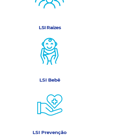
LSI Raízes
LSI Bebê
LSI Prevenção